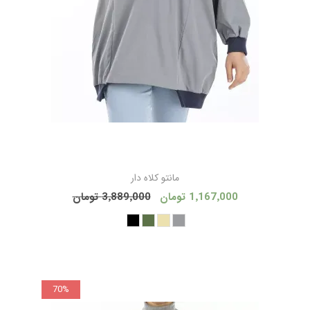
مانتو كلاه دار
1٬167٬000 تومان
3٬889٬000 تومان
70%