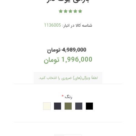
شناسه کالا در انبار:
1136005
4٬989٬000 تومان
1٬996٬000 تومان
لطفاً ویژگی(های) ضروری را انتخاب کنید.
رنگ
*