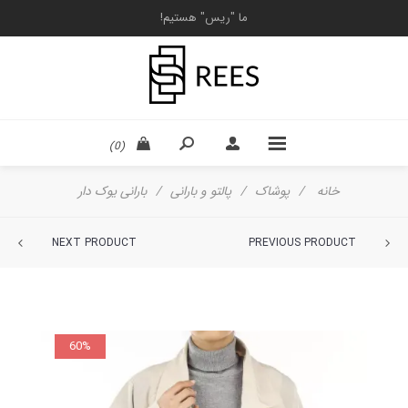
ما "ریس" هستیم!
(0)
خانه
/
پوشاک
/
پالتو و بارانی
/
بارانی يوک دار
NEXT PRODUCT
PREVIOUS PRODUCT
60%