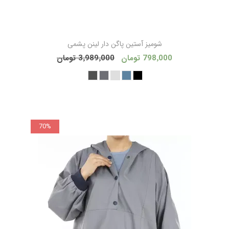
شوميز آستين پاگن دار لينن پشمی
798٬000 تومان
3٬989٬000 تومان
70%