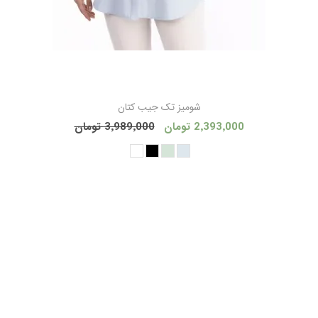
شومیز تک جیب کتان
2٬393٬000 تومان
3٬989٬000 تومان