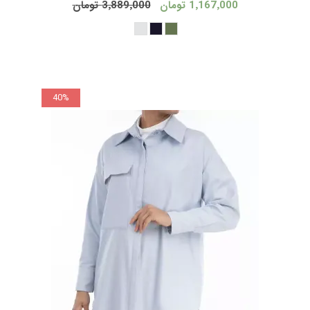
1٬167٬000 تومان
3٬889٬000 تومان
40%