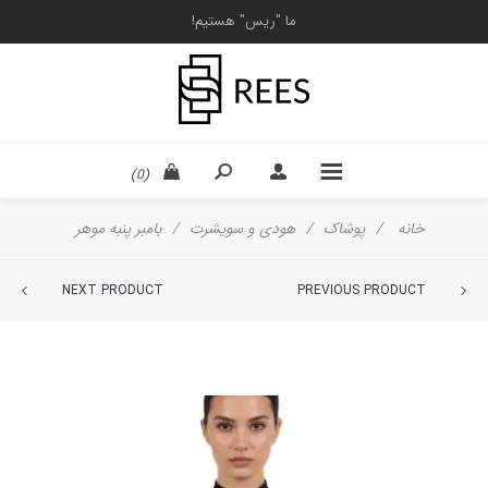
ما "ریس" هستیم!
(0)
خانه
/
پوشاک
/
هودی و سویشرت
/
بامبر پنبه موهر
NEXT PRODUCT
PREVIOUS PRODUCT