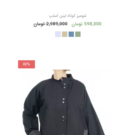
شوميز كوتاه لينن اسلپ
598٬000 تومان
2٬989٬000 تومان
80%