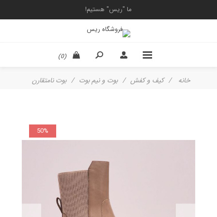
ما "ریس" هستیم!
(0)
خانه
/
کیف و کفش
/
بوت و نیم بوت
/
بوت نامتقارن
50%