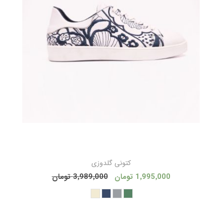
کتونی گلدوزی
1٬995٬000 تومان
3٬989٬000 تومان