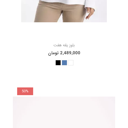
بلوز یقه هفت
2٬489٬000 تومان
50%