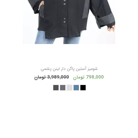
شوميز آستين پاگن دار لينن پشمی
798٬000 تومان
3٬989٬000 تومان