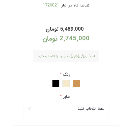
شناسه کالا در انبار:
1726021
5٬489٬000 تومان
2٬745٬000 تومان
لطفاً ویژگی(های) ضروری را انتخاب کنید.
رنگ
*
سایز
*