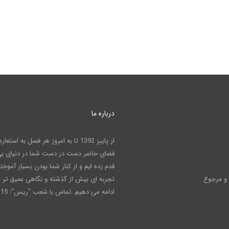
درباره ما
از پاییز 1392 تا به امروز هر فصل به است
فضای حاضر دست در دست شما در دنیای بی 
قدم زده ایم و از کنار شما بودن بسیار آموخته 
و مرجوع
تجربه ای بیش از گذشته و نگاهی عمیق تر ب
ادامه می دهیم. تماس با شعب "ریس": 02191001115