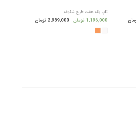
 به سبد
افزودن به سبد
تاپ یقه هفت طرح شکوفه
1٬196٬000 تومان
2٬989٬000 تومان
ید
خرید