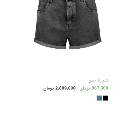
افزودن به سبد
شلوارك جين
867٬000 تومان
2٬889٬000 تومان
خرید