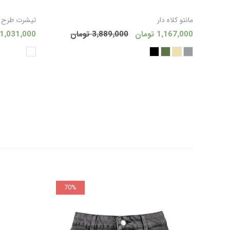
افزودن به سبد
مانتو كلاه دار
تیشرت طرح د
1٬167٬000 تومان
3٬889٬000 تومان
1٬031٬000 تومان
خرید
70%