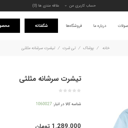
حساب کاربری من
علاقه مندی ها
(0)
ولات
درباره ما
فروشگاه‌ها
شگفتانه
محصول
خانه
/
پوشاک
/
تی شرت
/
تیشرت سرشانه مثلثی
تیشرت سرشانه مثلثی
شناسه کالا در انبار:
1060027
1٬289٬000 تومان