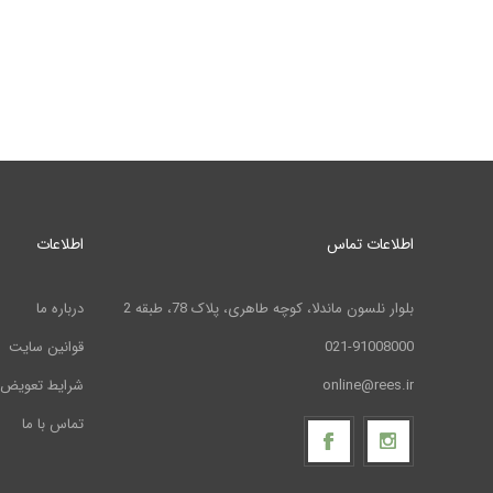
اطلاعات تماس
اطلاعات
بلوار نلسون ماندلا، کوچه طاهری، پلاک 78، طبقه 2
درباره ما
021-91008000
قوانین سایت
online@rees.ir
شرایط تعویض 
تماس با ما