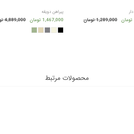
افزودن به سبد
افزودن
ار
پیراهن دویقه
1٬289٬000 تومان
1٬467٬000 تومان
4٬889٬000 تومان
خرید
خر
محصولات مرتبط