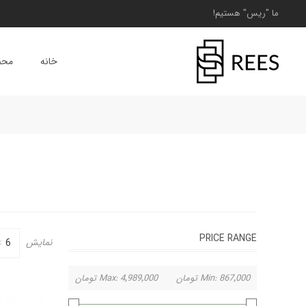
ما "ریس" هستیم!
خانه
محص
PRICE RANGE
نمایش
867٬000 تومان
Min:
4٬989٬000 تومان
Max: