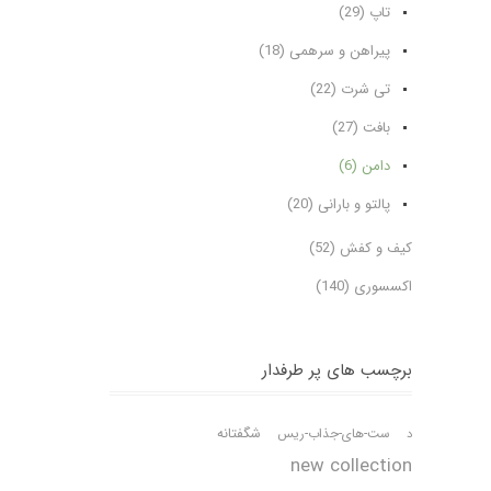
تاپ (29)
پیراهن و سرهمی (18)
تی شرت (22)
بافت (27)
دامن (6)
پالتو و بارانی (20)
کیف و کفش (52)
اکسسوری (140)
برچسب های پر طرفدار
شگفتانه
د
ست-های-جذاب-ریس
new collection