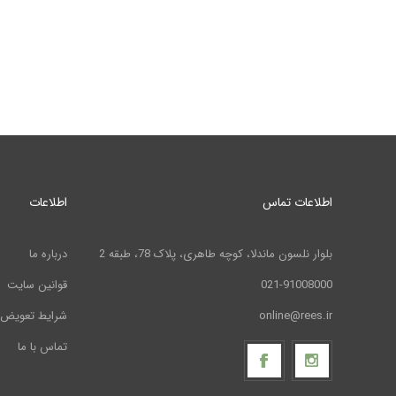
اطلاعات تماس
اطلاعات
بلوار نلسون ماندلا، کوچه طاهری، پلاک 78، طبقه 2
درباره ما
021-91008000
قوانین سایت
online@rees.ir
شرایط تعویض 
تماس با ما