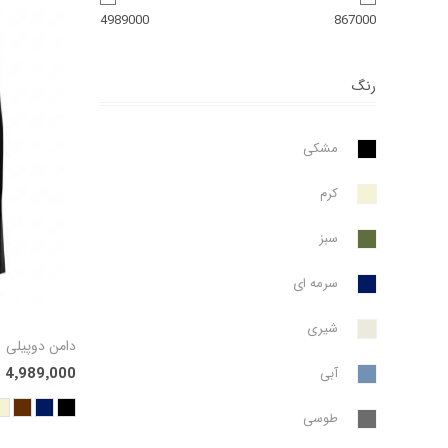
4989000
867000
رنگ
مشکی
کرم
سبز
سرمه ای
شیری
دامن دوپیلی
4٬989٬000 تومان
آبی
طوسی