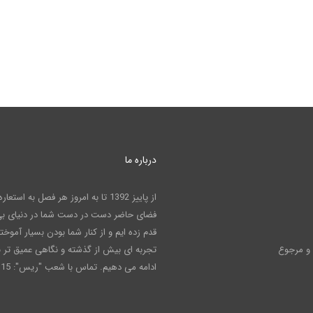
درباره ما
از پاییز 1392 تا به امروز هر فصل به است
فضای حاضر دست در دست شما در دنیای بی 
قدم زده ایم و از کنار شما بودن بسیار آموخته 
و مرجوع
تجربه ای بیش از گذشته و نگاهی عمیق تر ب
ادامه می دهیم. تماس با شعب "ریس": 02191001115