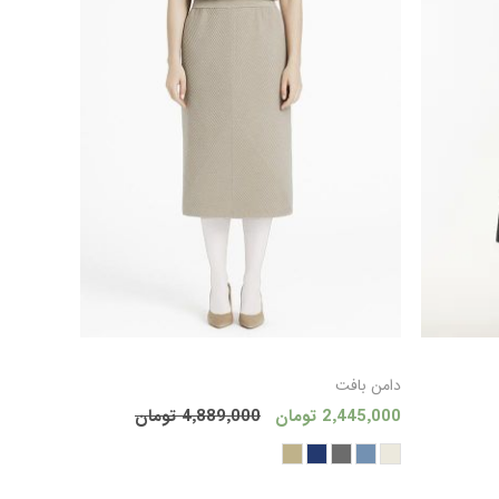
 به سبد
افزودن به سبد
دامن بافت
2٬445٬000 تومان
4٬889٬000 تومان
ید
خرید