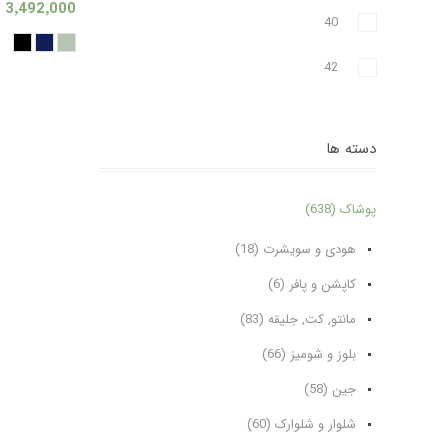
3٬492٬000 تومان
40
42
دسته ها
پوشاک (638)
هودی و سویشرت (18)
کاپشن و پافر (6)
مانتو, کت, جلیقه (83)
بلوز و شومیز (66)
جین (58)
شلوار و شلوارک (60)