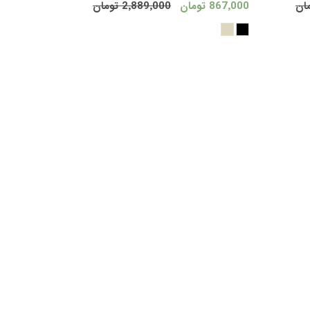
867٬000 تومان
2٬889٬000 تومان
ید
خرید