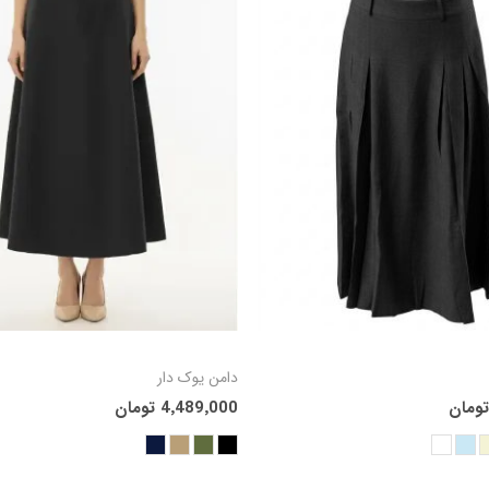
افزودن به سبد
افزودن
دامن یوک دار
4٬489٬000 تومان
خرید
خر