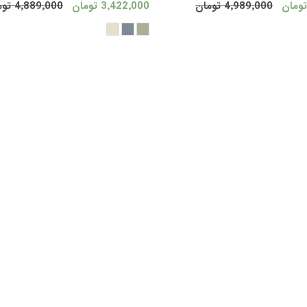
4٬989٬000 تومان
3٬422٬000 تومان
4٬889٬000 تومان
خرید
خر