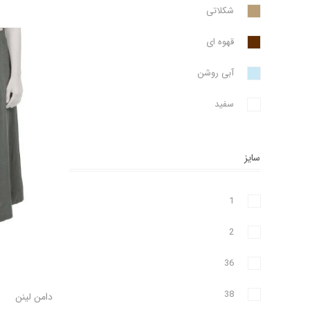
شکلاتی
قهوه ای
آبی روشن
سفید
سایز
1
2
36
38
دامن لینن