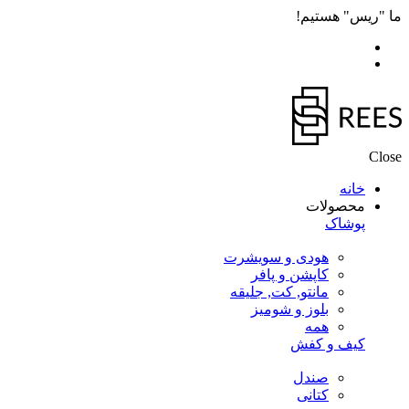
ما "ریس" هستیم!
Close
خانه
محصولات
پوشاک
هودی و سویشرت
کاپشن و پافر
مانتو, کت, جلیقه
بلوز و شومیز
همه
کیف و کفش
صندل
کتانی