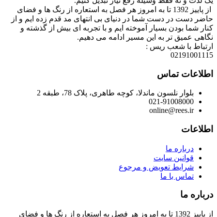
یک لذت و نه فقط وسیله رفع نیاز تبدیل کنیم.
از پاییز 1392 تا به امروز هر فصل به استعاره از رنگ ها و فضای
حاضر دست در دست شما در دنیای بی انتهای مد قدم زده ایم و از
کنار شما بودن بسیار آموخته ایم و با تجربه ای بیش از گذشته و
نگاهی عمیق تر به این مسیر ادامه می دهیم.
ارتباط با شعب ریس :
02191001115
اطلاعات تماس
بلوار نلسون ماندلا، کوچه طاهری، پلاک 78، طبقه 2
021-91008000
online@rees.ir
اطلاعات
درباره ما
قوانین سایت
شرایط تعویض و مرجوع
تماس با ما
درباره ما
از پاییز 1392 تا به امروز هر فصل به استعاره از رنگ ها و فضای