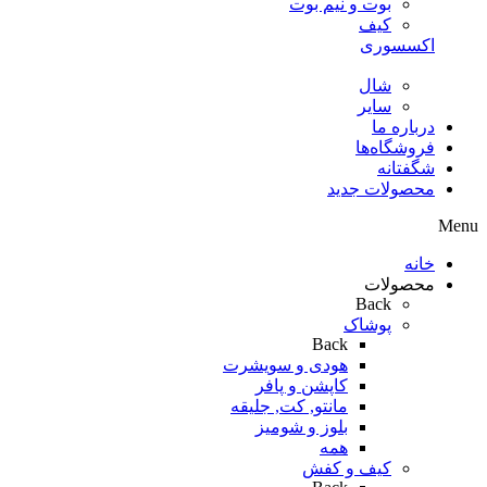
بوت و نیم بوت
کیف
اکسسوری
شال
سایر
درباره ما
فروشگاه‌ها
شگفتانه
محصولات جدید
Menu
خانه
محصولات
Back
پوشاک
Back
هودی و سویشرت
کاپشن و پافر
مانتو, کت, جلیقه
بلوز و شومیز
همه
کیف و کفش