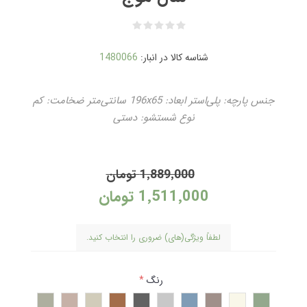
شناسه کالا در انبار:
1480066
جنس پارچه: پلی‌استر ابعاد: 196x65 سانتی‌متر ضخامت: کم
نوع شستشو: دستی
1٬889٬000 تومان
1٬511٬000 تومان
لطفاً ویژگی(های) ضروری را انتخاب کنید.
رنگ
*