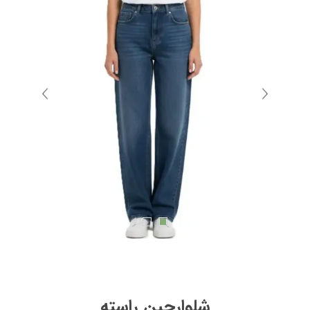
شلوارجین راسته