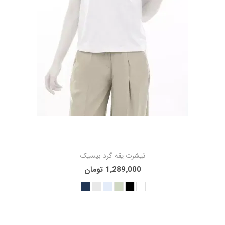
تیشرت یقه گرد بیسیک
1٬289٬000 تومان