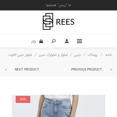
ما "ریس" هستیم!
(0)
خانه
/
پوشاک
/
جین
/
شلوار و شلوارک جین
/
شلوار جین کالوت
NEXT PRODUCT
PREVIOUS PRODUCT
20%