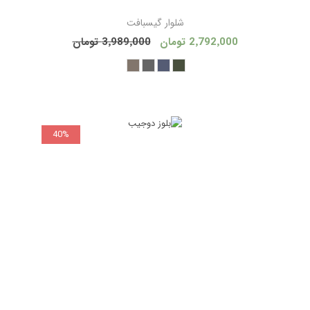
شلوار گیسبافت
2٬792٬000 تومان
3٬989٬000 تومان
40%