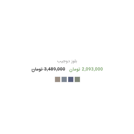
بلوز دوجیب
2٬093٬000 تومان
3٬489٬000 تومان