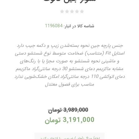
شناسه کالا در انبار:
1196084
جنس پارچه جین نحوه بسته‌شدن زیپ و دکمه جیب دارد
استایل Fit (متناسب) ضخامت متوسط نوع شستشو دستی
و ماشینی نحوه شستشو به صورت مجزا یا با رنگ‌های
مشابه ماکزیمم دمای شستشو 30 درجه سانتی‌گراد ماکزیمم
دمای اتوکشی 110 درجه سانتی‌گراد امکان خشک‌شویی ندارد
مناسب برای فصول معتدل
3٬989٬000 تومان
3٬191٬000 تومان
لطفاً ویژگی(های) ضروری را انتخاب کنید.