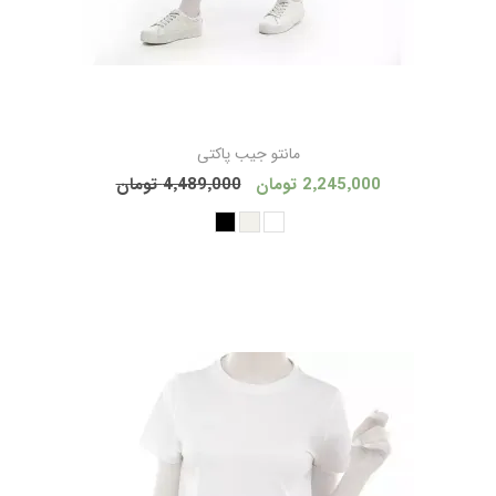
مانتو جیب پاکتی
2٬245٬000 تومان
4٬489٬000 تومان