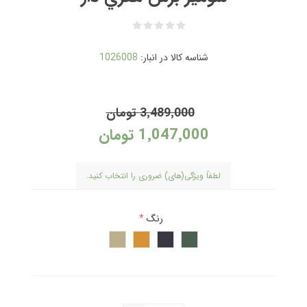
شناسه کالا در انبار:
1026008
3٬489٬000 تومان
1٬047٬000 تومان
لطفاً ویژگی(های) ضروری را انتخاب کنید.
رنگ
*