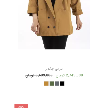
بارانی چاكدار
2٬745٬000 تومان
5٬489٬000 تومان
60%