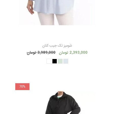
شومیز تک جیب کتان
2٬393٬000 تومان
3٬989٬000 تومان
70%