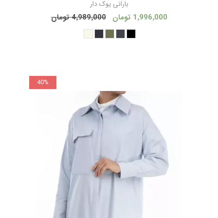
بارانی يوک دار
1٬996٬000 تومان
4٬989٬000 تومان
40%