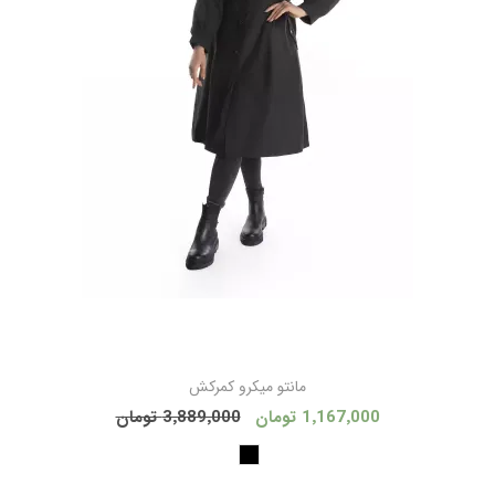
مانتو ميكرو كمركش
1٬167٬000 تومان
3٬889٬000 تومان