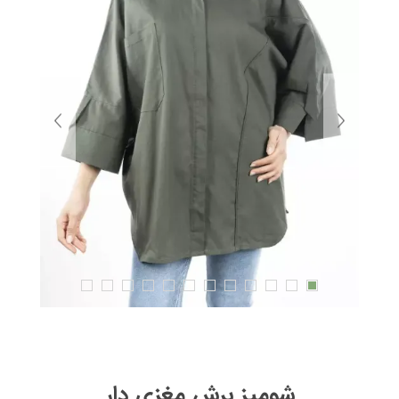
شوميز برش مغزي دار