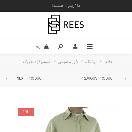
ما "ریس" هستیم!
(0)
خانه
/
پوشاک
/
بلوز و شومیز
/
شومیز آزاد چروک
NEXT PRODUCT
PREVIOUS PRODUCT
30%