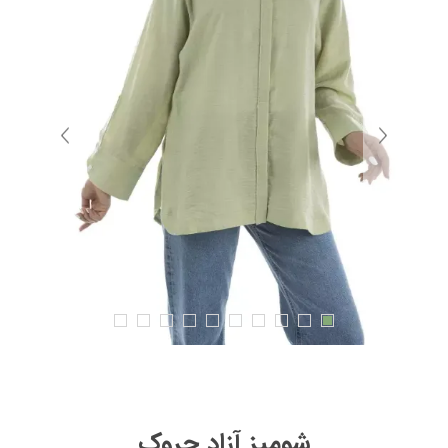
شومیز آزاد چروک