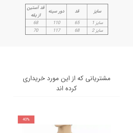
قد آستین
سایز
قد
دور سینه
از یقه
سایز 1
65
110
68
سایز 2
68
117
70
مشتریانی که از این مورد خریداری
کرده اند
40%