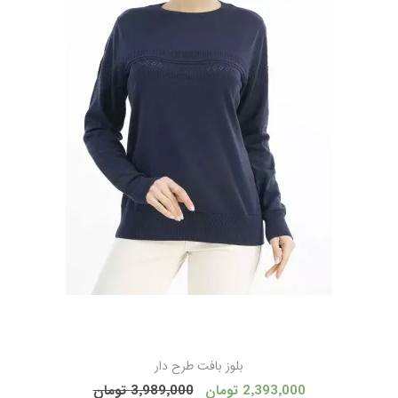
بلوز بافت طرح دار
2٬393٬000 تومان
3٬989٬000 تومان