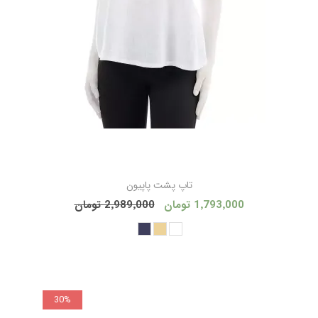
تاپ پشت پاپیون
1٬793٬000 تومان
2٬989٬000 تومان
30%