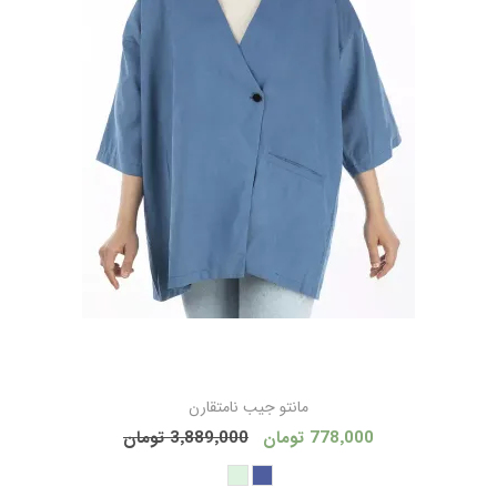
مانتو جيب نامتقارن
778٬000 تومان
3٬889٬000 تومان