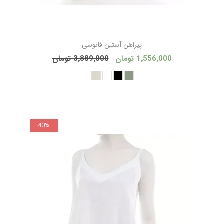
پیراهن آستین فانوسی
1٬556٬000 تومان
3٬889٬000 تومان
40%