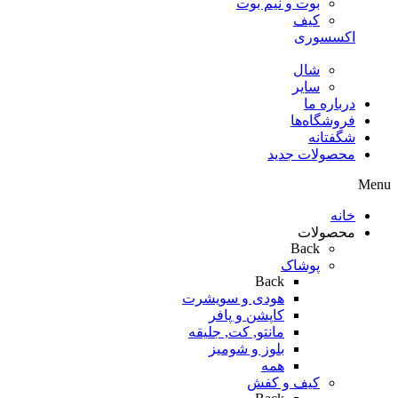
بوت و نیم بوت
کیف
اکسسوری
شال
سایر
درباره ما
فروشگاه‌ها
شگفتانه
محصولات جدید
Menu
خانه
محصولات
Back
پوشاک
Back
هودی و سویشرت
کاپشن و پافر
مانتو, کت, جلیقه
بلوز و شومیز
همه
کیف و کفش