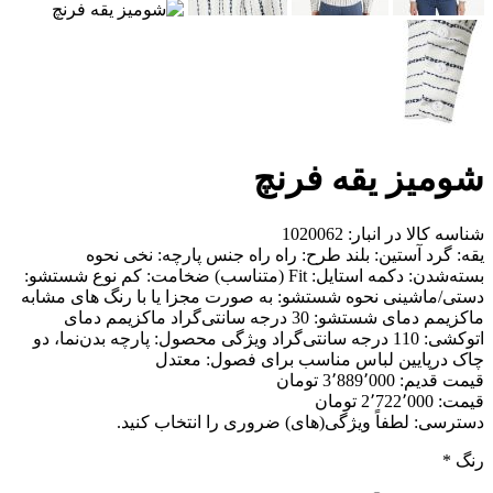
شومیز یقه فرنچ
شناسه کالا در انبار:
1020062
یقه: گرد آستین: بلند طرح: راه راه جنس پارچه: نخی نحوه
بسته‌شدن: دکمه استایل: Fit (متناسب) ضخامت: کم نوع شستشو:
دستی/ماشینی نحوه شستشو: به صورت مجزا یا با رنگ های مشابه
ماکزیمم دمای شستشو: 30 درجه سانتی‌گراد ماکزیمم دمای
اتوکشی: 110 درجه سانتی‌گراد ویژگی محصول: پارچه بدن‌نما، دو
چاک درپایین لباس مناسب برای فصول: معتدل
قیمت قدیم:
3٬889٬000 تومان
قیمت:
2٬722٬000 تومان
دسترسی:
لطفاً ویژگی(های) ضروری را انتخاب کنید.
رنگ
*