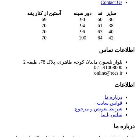
Contact Us
سایز
قد
دور سینه
آستین از کنار یقه
69
90
60
36
70
94
61
38
70
96
63
40
70
100
64
42
اطلاعات تماس
بلوار نلسون ماندلا، کوچه طاهری، پلاک 78، طبقه 2
021-91008000
online@rees.ir
اطلاعات
درباره ما
قوانین سایت
شرایط تعویض و مرجوع
تماس با ما
درباره ما