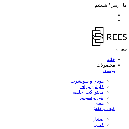
ما "ریس" هستیم!
Close
خانه
محصولات
پوشاک
هودی و سویشرت
کاپشن و پافر
مانتو, کت, جلیقه
بلوز و شومیز
همه
کیف و کفش
صندل
کتانی