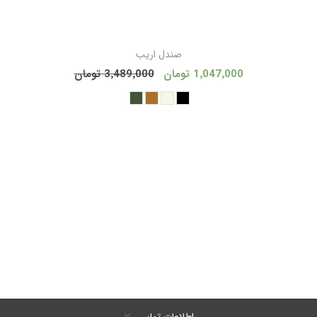
صندل اریب
1٬047٬000 تومان
3٬489٬000 تومان
اطلاعات تماس