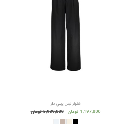
شلوار لينن پيلي دار
1٬197٬000 تومان
3٬989٬000 تومان