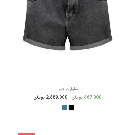
شلوارك جين
867٬000 تومان
2٬889٬000 تومان