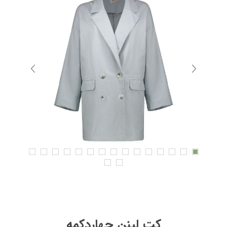
كت لينن چهاردكمه