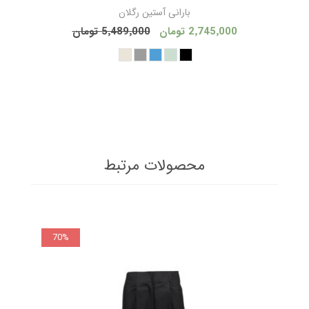
بارانی آستین رگلان
2٬745٬000 تومان
5٬489٬000 تومان
محصولات مرتبط
70%