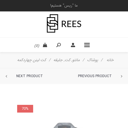
ما "ریس" هستیم!
(0)
خانه
/
پوشاک
/
مانتو, کت, جلیقه
/
كت لينن چهاردكمه
NEXT PRODUCT
PREVIOUS PRODUCT
70%