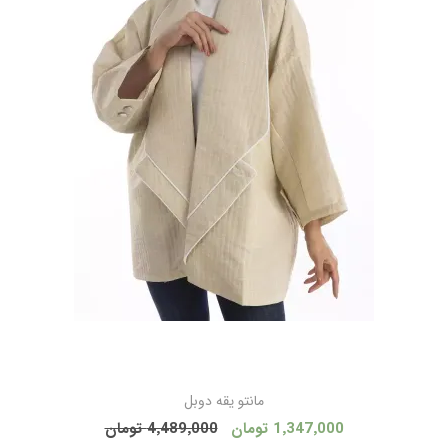
مانتو يقه دوبل
1٬347٬000 تومان
4٬489٬000 تومان