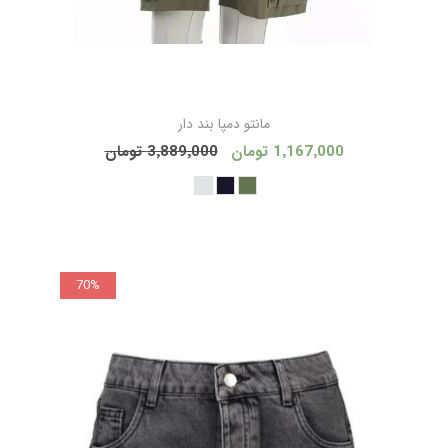
مانتو دمپا بند دار
1٬167٬000 تومان
3٬889٬000 تومان
70%