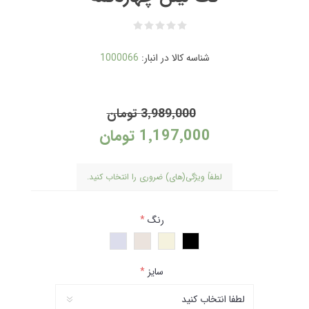
شناسه کالا در انبار:
1000066
3٬989٬000 تومان
1٬197٬000 تومان
لطفاً ویژگی(های) ضروری را انتخاب کنید.
رنگ
*
سایز
*