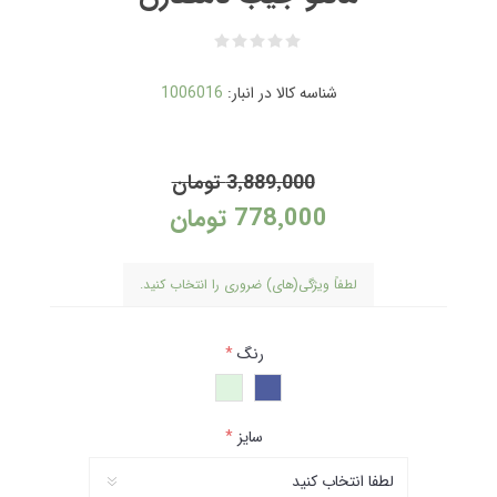
شناسه کالا در انبار:
1006016
3٬889٬000 تومان
778٬000 تومان
لطفاً ویژگی(های) ضروری را انتخاب کنید.
رنگ
*
سایز
*