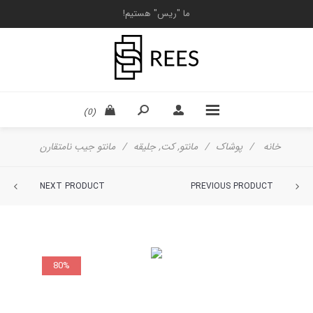
ما "ریس" هستیم!
(0)
خانه
/
پوشاک
/
مانتو, کت, جلیقه
/
مانتو جيب نامتقارن
NEXT PRODUCT
PREVIOUS PRODUCT
80%