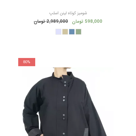
شوميز كوتاه لينن اسلپ
598٬000 تومان
2٬989٬000 تومان
80%