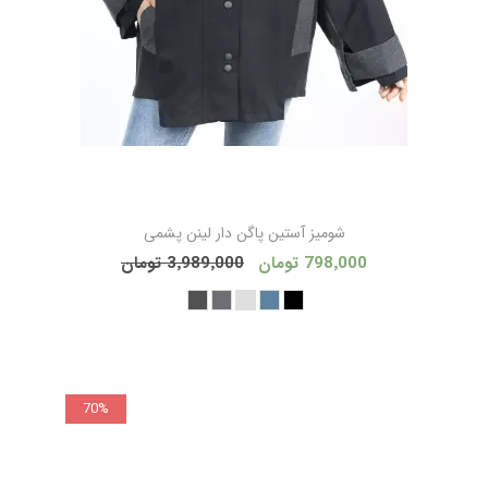
شوميز آستين پاگن دار لينن پشمی
798٬000 تومان
3٬989٬000 تومان
70%