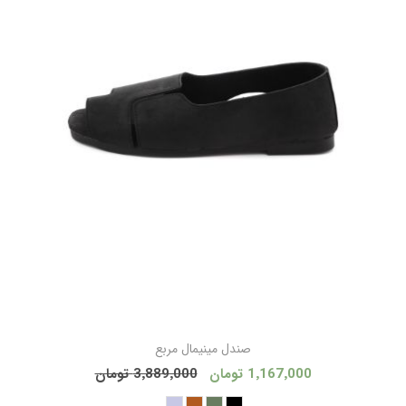
صندل مینیمال مربع
1٬167٬000 تومان
3٬889٬000 تومان