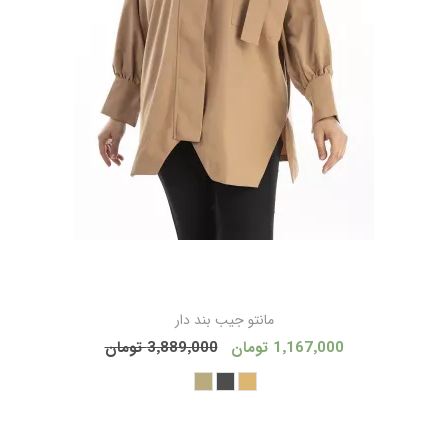
مانتو جيب بند دار
1٬167٬000 تومان
3٬889٬000 تومان