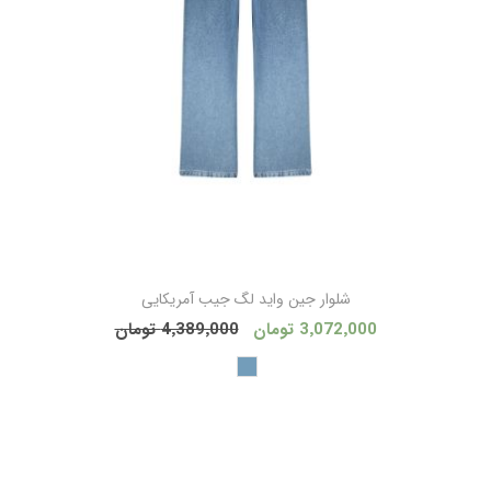
شلوار جین واید لگ جیب آمریکایی
3٬072٬000 تومان
4٬389٬000 تومان