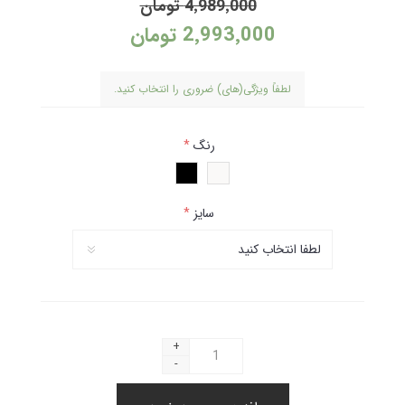
4٬989٬000 تومان
2٬993٬000 تومان
لطفاً ویژگی(های) ضروری را انتخاب کنید.
رنگ
*
سایز
*
+
-