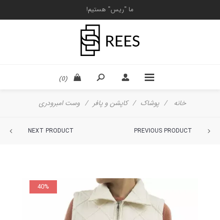
ما "ریس" هستیم!
(0)
خانه
/
پوشاک
/
کاپشن و پافر
/
وست امبرودری
NEXT PRODUCT
PREVIOUS PRODUCT
40%