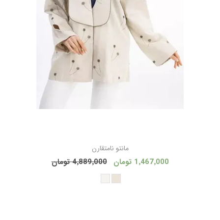
مانتو نامتقارن
1٬467٬000 تومان
4٬889٬000 تومان