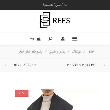
ما "ریس" هستیم!
(0)
خانه
/
پوشاک
/
پالتو و بارانی
/
پالتو یقه شال فوتر
NEXT PRODUCT
PREVIOUS PRODUCT
70%