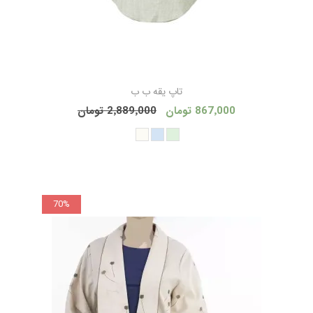
تاپ یقه ب ب
867٬000 تومان
2٬889٬000 تومان
70%