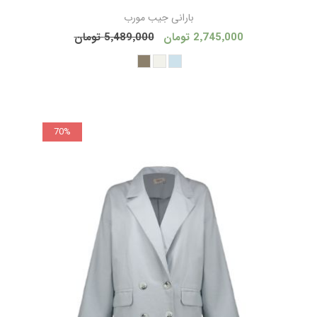
بارانی جیب مورب
2٬745٬000 تومان
5٬489٬000 تومان
70%