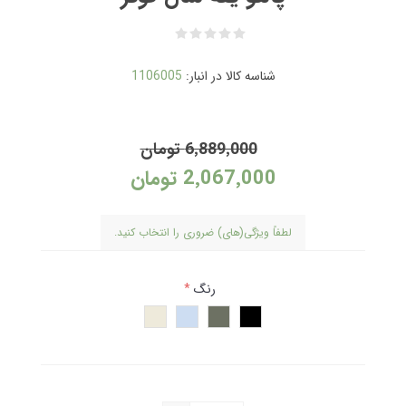
شناسه کالا در انبار:
1106005
6٬889٬000 تومان
2٬067٬000 تومان
لطفاً ویژگی(های) ضروری را انتخاب کنید.
رنگ
*