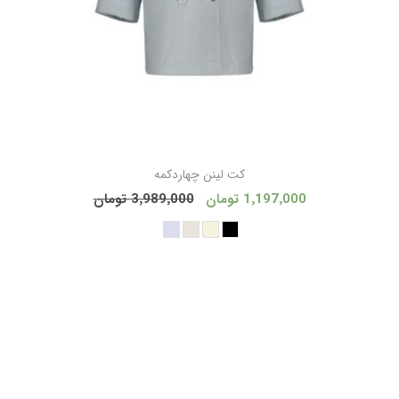
كت لينن چهاردكمه
1٬197٬000 تومان
3٬989٬000 تومان