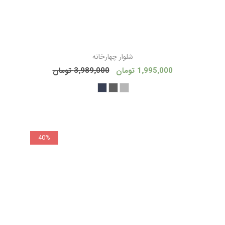
شلوار چهارخانه
1٬995٬000 تومان
3٬989٬000 تومان
40%