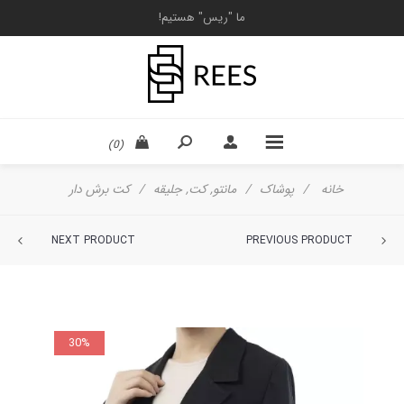
ما "ریس" هستیم!
(0)
خانه
/
پوشاک
/
مانتو, کت, جلیقه
/
کت برش دار
NEXT PRODUCT
PREVIOUS PRODUCT
30%