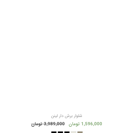
شلوار برش دار لینن
1٬596٬000 تومان
3٬989٬000 تومان