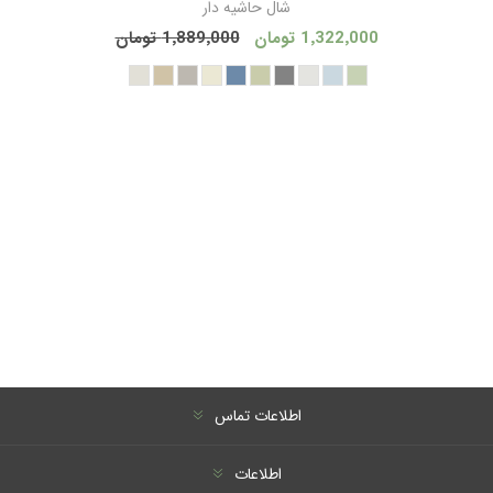
شال حاشیه دار
1٬322٬000 تومان
1٬889٬000 تومان
اطلاعات تماس
اطلاعات