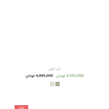
کت کتان
2٬933٬000 تومان
4٬889٬000 تومان
30%