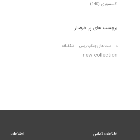
اکسسوری (140)
برچسب های پر طرفدار
شگفتانه
د
ست-های-جذاب-ریس
new collection
اطلاعات تماس
اطلاعات