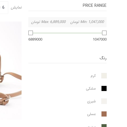
PRICE RANGE
نمایش
1٬047٬000 تومان
Min:
6٬889٬000 تومان
Max:
6889000
1047000
رنگ
کرم
مشکی
شیری
عسلی
سدری