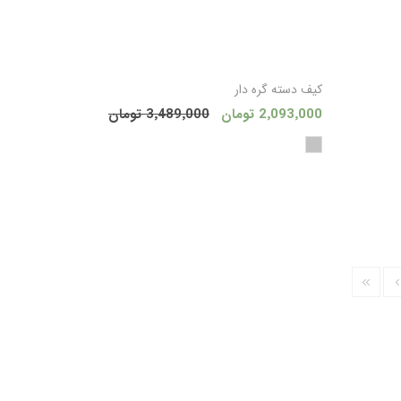
 به سبد
افزودن به سبد
کیف دسته گره دار
2٬093٬000 تومان
3٬489٬000 تومان
ید
خرید