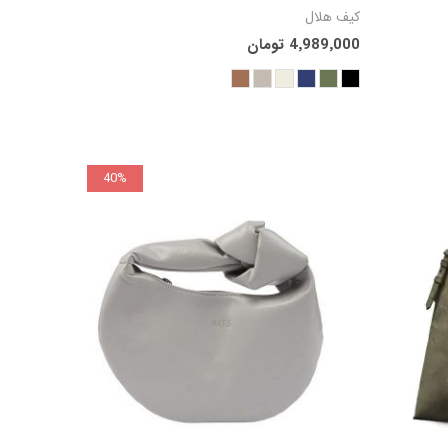
 به سبد
افزودن به سبد
کیف هلال
4٬989٬000 تومان
ید
خرید
40%