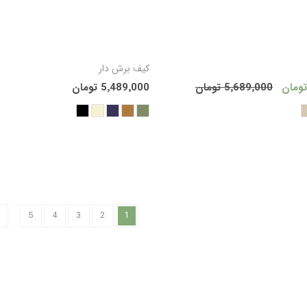
افزودن به سبد
افزودن
کیف برش دار
5٬689٬000 تومان
5٬489٬000 تومان
خرید
خر
5
4
3
2
1