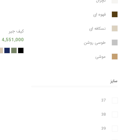
نچرال
قهوه ای
نسکافه ای
کیف جیر
4٬551٬000 تومان
طوسی روشن
موشی
سایز
37
38
39