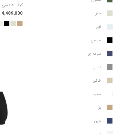
کیف هندسی
4٬489٬000 تومان
سبز
آبی
طوسی
سرمه ای
ذغالی
خاکی
سفید
بژ
جین