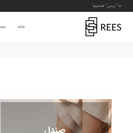
ما "ریس" هستیم!
خانه
محص
صندل