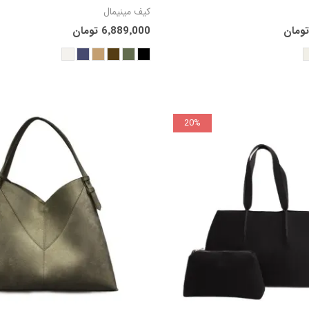
افزودن به سبد
افزودن
کیف مینیمال
6٬889٬000 تومان
خرید
خر
20%