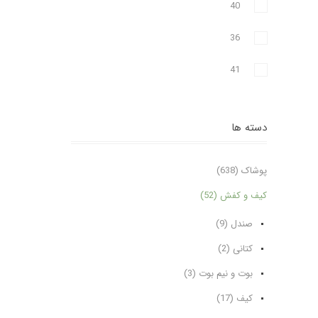
40
36
41
دسته ها
پوشاک (638)
کیف و کفش (52)
صندل (9)
کتانی (2)
بوت و نیم بوت (3)
کیف (17)