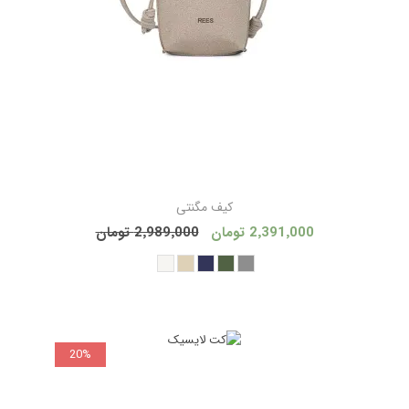
کیف مگنتی
2٬391٬000 تومان
2٬989٬000 تومان
20%