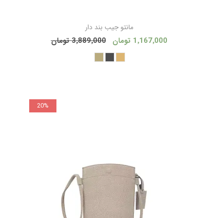
مانتو جيب بند دار
1٬167٬000 تومان
3٬889٬000 تومان
20%