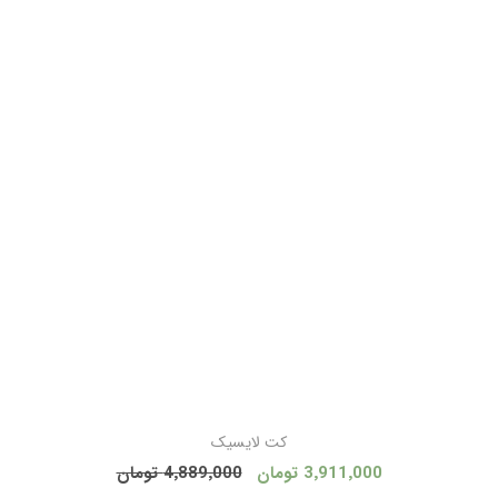
کت لایسیک
3٬911٬000 تومان
4٬889٬000 تومان