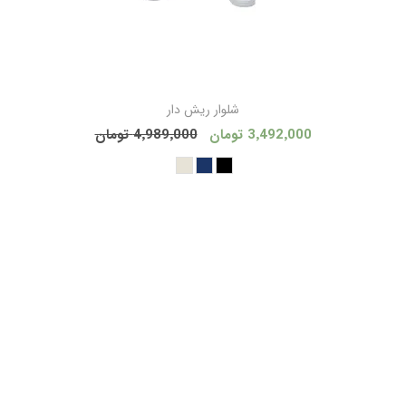
شلوار ریش دار
3٬492٬000 تومان
4٬989٬000 تومان