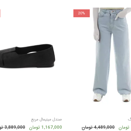
20%
افزودن به سبد
افزودن به 
گ
صندل مینیمال مربع
4٬489٬000 تومان
1٬167٬000 تومان
3٬889٬000 تومان
خرید
خرید