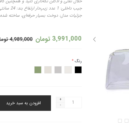
حلال نفتی و ادکلن نگه‌داری کنید و همچنین کالا 
جزئیات مدل: دوخت بسیار حرفه‌ای، ساخته شده 
3٬991٬000 تومان
4٬989٬000 تومان
رنگ
*
+
افزودن به سبد خرید
-