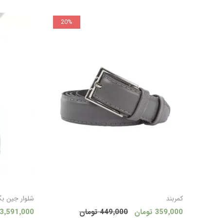
20%
افزودن به سبد
کمربند
شلوار جین ب
359٬000 تومان
449٬000 تومان
3٬591٬000 تومان
خرید