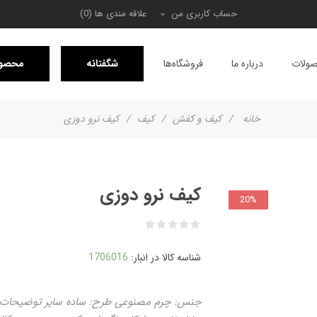
حساب کاربری من
علاقه مندی ها
(0)
ولات
درباره ما
فروشگاه‌ها
شگفتانه
محصول
خانه
/
کیف و کفش
/
کیف
/
کیف نرو دوزی
کیف نرو دوزی
20%
شناسه کالا در انبار:
1706016
جنس: چرم مصنوعی طرح: ساده سایر توضیحات: برا