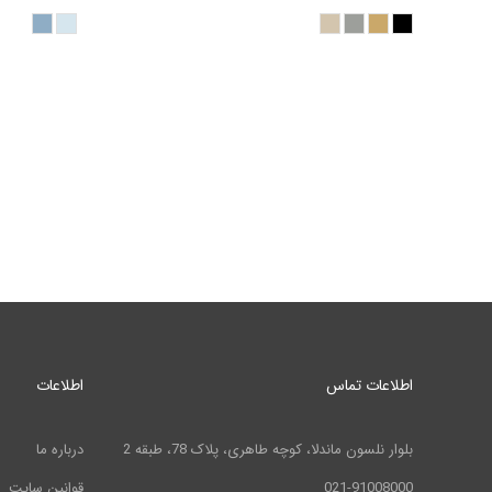
اطلاعات تماس
اطلاعات
بلوار نلسون ماندلا، کوچه طاهری، پلاک 78، طبقه 2
درباره ما
021-91008000
قوانین سایت