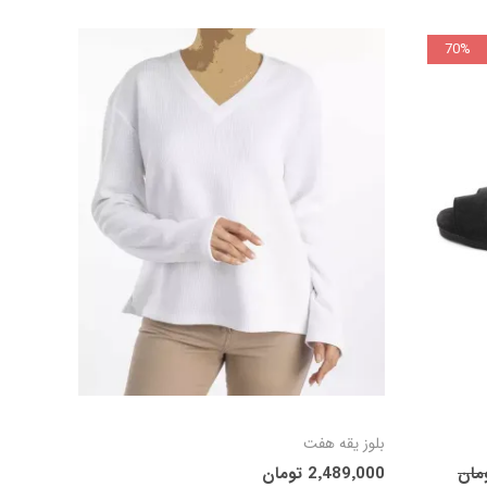
70%
سبد
افزودن به سبد
بلوز یقه هفت
2٬489٬000 تومان
خرید