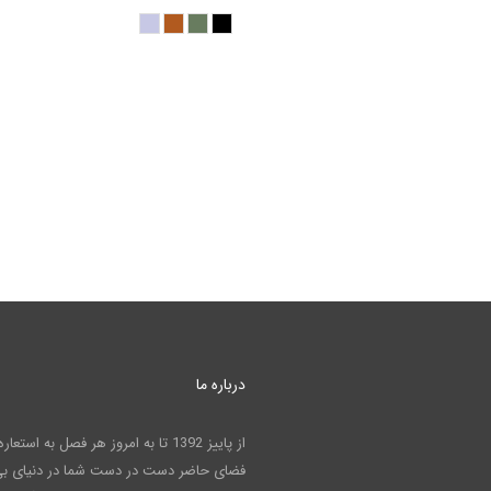
درباره ما
از پاییز 1392 تا به امروز هر فصل به است
فضای حاضر دست در دست شما در دنیای بی 