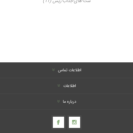
ست-های-جذاب-ریس
(11)
اطلاعات تماس
اطلاعات
درباره ما