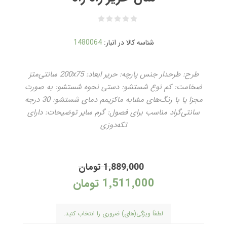
شناسه کالا در انبار:
1480064
طرح: طرحدار جنس پارچه: حریر ابعاد: 200x75 سانتی‌متز
ضخامت: کم نوع شستشو: دستی نحوه شستشو: به صورت
مجزا یا با رنگ‌های مشابه ماکزیمم دمای شستشو: 30 درجه
سانتی‌گراد مناسب برای فصول: گرم سایر توضیحات: دارای
تکه‌دوزی
1٬889٬000 تومان
1٬511٬000 تومان
لطفاً ویژگی(های) ضروری را انتخاب کنید.