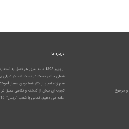
درباره ما
از پاییز 1392 تا به امروز هر فصل به است
فضای حاضر دست در دست شما در دنیای بی 
قدم زده ایم و از کنار شما بودن بسیار آموخته 
و مرجوع
تجربه ای بیش از گذشته و نگاهی عمیق تر ب
ادامه می دهیم. تماس با شعب "ریس": 02191001115