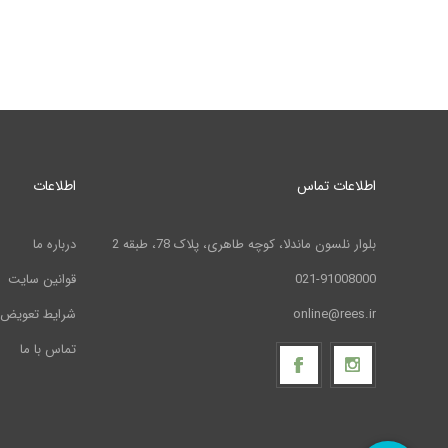
اطلاعات تماس
اطلاعات
بلوار نلسون ماندلا، کوچه طاهری، پلاک 78، طبقه 2
درباره ما
021-91008000
قوانین سایت
online@rees.ir
شرایط تعویض 
تماس با ما