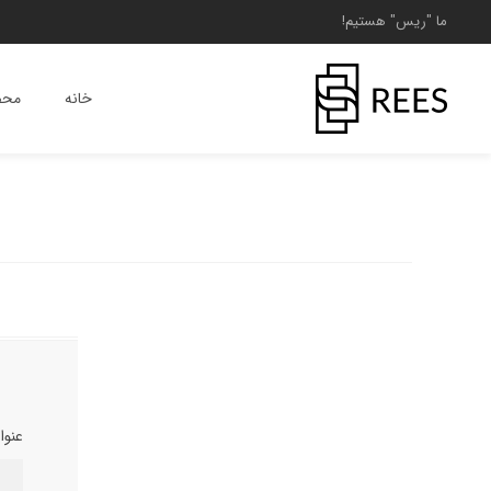
ما "ریس" هستیم!
خانه
محص
عنوا